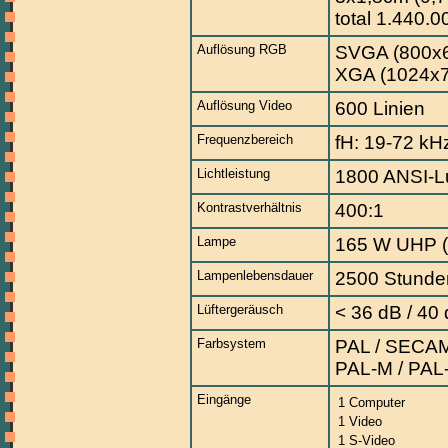
total 1.440.0
Auflösung RGB
SVGA (800x60
XGA (1024x76
Auflösung Video
600 Linien
Frequenzbereich
fH: 19-72 kHz
Lichtleistung
1800 ANSI-
Kontrastverhältnis
400:1
Lampe
165 W UHP 
Lampenlebensdauer
2500 Stunde
Lüftergeräusch
< 36 dB / 40
Farbsystem
PAL / SECAM
PAL-M / PAL
Eingänge
1 Computer
1 Video
1 S-Video