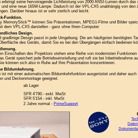
erbringt seine hervorragende Lichtleistung von 2000 ANSI-Lumen durch das n
m und eine neue 165W-Lampe. Dadurch ist der VPL-CX5 unabhängig von den 
gen. Darüber hinaus ist er sehr zierlich und leicht.
k-Funktion.
y MemoryStick™ können Sie Präsentationen, MPEG1-Filme und Bilder speic
it dem VPL-CX5 darstellen - ganz ohne Ihren Computer.
undliches Design.
d gradlinige Design passt in jede Umgebung. Die am häufigsten benötigten Ta
 Oberfläche des Geräts, damit Sie es bei den Übergängen einfach bedienen k
dienung.
en Einschalten des Projektors stehen eine Reihe von modernsten Funktionen 
as Gerät speichert jede Betriebseinstellung und ruft sie bei Inbetriebnahme a
Sie können sich also in Ruhe auf Ihre Präsentation konzentrieren.
he Bildumkehrung.
ist mit einer automatischen Bildumkehrfunktion ausgerüstet und daher auch 
on und Deckenmontage geeignet.
ab Lager
SFR 4'790.- exkl. MwSt
SFR 5'154.- inkl. MwSt
2 Jahre normal -
PrimeSupport
Tec
Daten
Dokumentat