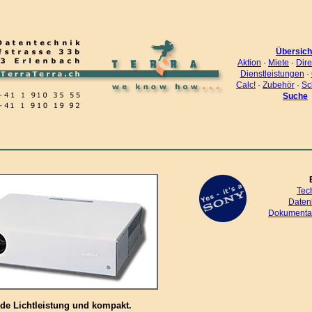
Übersich
Aktion
·
Miete
·
Dire
Dienstleistungen
·
Calc!
·
Zubehör
·
Sc
Suche
Tec
Daten
Dokumentat
de Lichtleistung und kompakt.