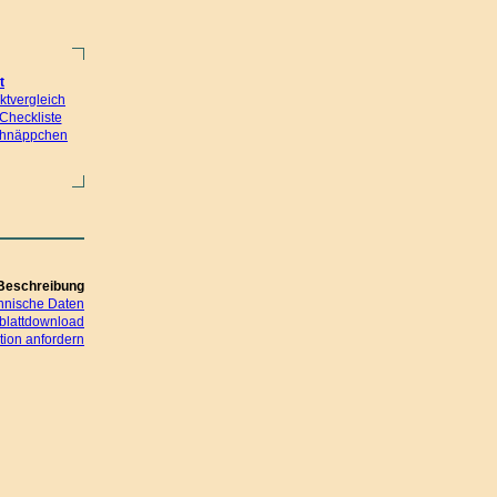
t
ktvergleich
Checkliste
hnäppchen
Beschreibung
hnische Daten
blattdownload
ion anfordern