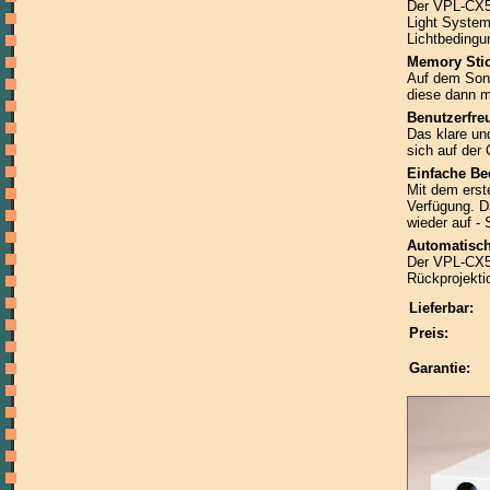
Der VPL-CX5 
Light Syste
Lichtbedingun
Memory Stic
Auf dem Son
diese dann m
Benutzerfre
Das klare un
sich auf der
Einfache Be
Mit dem erst
Verfügung. D
wieder auf - 
Automatisc
Der VPL-CX5 
Rückprojekti
Lieferbar:
Preis:
Garantie: