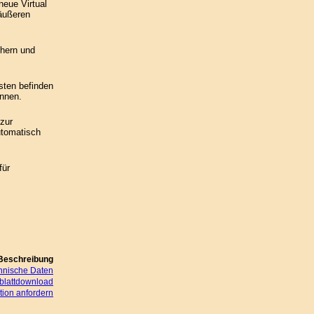
eue Virtual
äußeren
hern und
sten befinden
önnen.
zur
utomatisch
für
Beschreibung
hnische Daten
blattdownload
ion anfordern