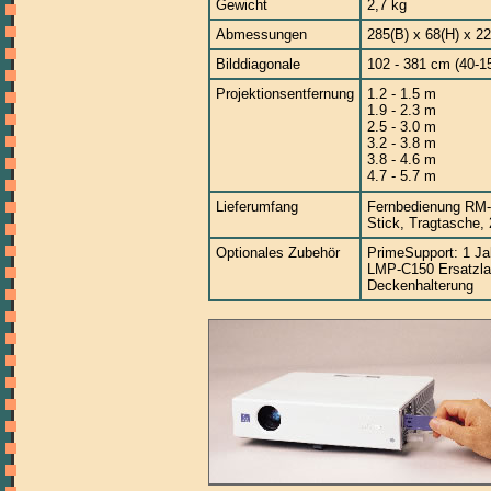
Gewicht
2,7 kg
Abmessungen
285(B) x 68(H) x 22
Bilddiagonale
102 - 381 cm (40-1
Projektionsentfernung
1.2 - 1.5 m
1.9 - 2.3 m
2.5 - 3.0 m
3.2 - 3.8 m
3.8 - 4.6 m
4.7 - 5.7 m
Lieferumfang
Fernbedienung RM-
Stick, Tragtasche,
Optionales Zubehör
PrimeSupport: 1 Jah
LMP-C150 Ersatzl
Deckenhalterung