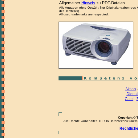
Allgemeiner
Hinweis
zu PDF-Dateien
Alle Angaben ohne Gewähr. Nur Originalangaben des Her
der Hersteller)
All used trademarks are respected.
Aktion
Dienst
Calc!
·
Copyright © 
Alle Rechte vorbehalten.TERRA Datentechnik übernimm
Rechtlich