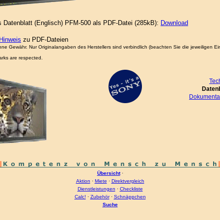
s Datenblatt (Englisch) PFM-500 als PDF-Datei (285kB):
Download
Hinweis
zu PDF-Dateien
ne Gewähr. Nur Originalangaben des Herstellers sind verbindlich (beachten Sie die jeweiligen 
arks are respected.
Tec
Daten
Dokumentat
Übersicht
·
Aktion
·
Miete
·
Direktvergleich
Dienstleistungen
·
Checkliste
Calc!
·
Zubehör
·
Schnäppchen
Suche