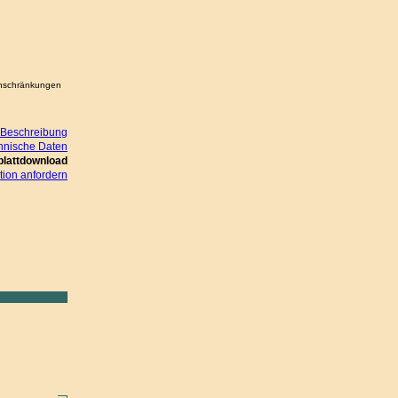
Einschränkungen
Beschreibung
hnische Daten
blattdownload
ion anfordern