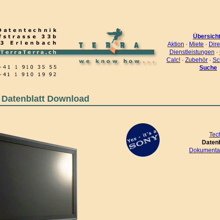
Übersich
Aktion
·
Miete
·
Dire
Dienstleistungen
·
Calc!
·
Zubehör
·
Sc
Suche
 Datenblatt Download
Tec
Daten
Dokumentat