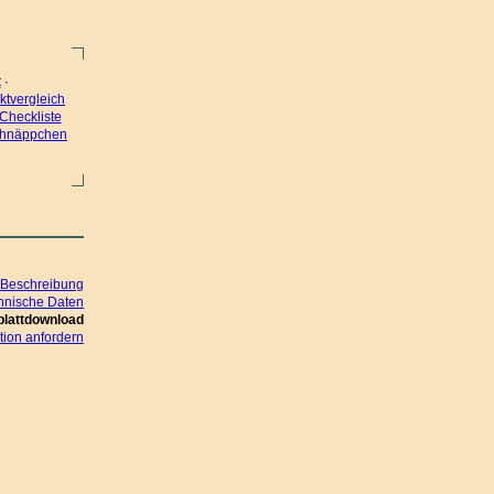
t
·
ktvergleich
Checkliste
hnäppchen
Beschreibung
hnische Daten
blattdownload
ion anfordern