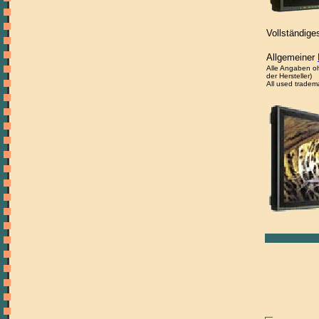
Vollständige
Allgemeiner
Alle Angaben oh
der Hersteller)
All used tradem