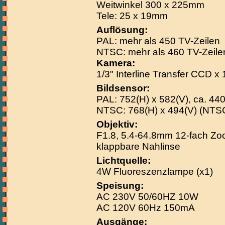
Weitwinkel 300 x 225mm
Tele: 25 x 19mm
Auflösung:
PAL: mehr als 450 TV-Zeilen
NTSC: mehr als 460 TV-Zeile
Kamera:
1/3" Interline Transfer CCD x 
Bildsensor:
PAL: 752(H) x 582(V), ca. 440
NTSC: 768(H) x 494(V) (NTSC)
Objektiv:
F1.8, 5.4-64.8mm 12-fach Z
klappbare Nahlinse
Lichtquelle:
4W Fluoreszenzlampe (x1)
Speisung:
AC 230V 50/60HZ 10W
AC 120V 60Hz 150mA
Ausgänge: