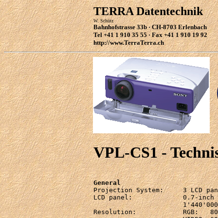
TERRA Datentechnik
W. Schütz
Bahnhofstrasse 33b · CH-8703 Erlenbach
Tel +41 1 910 35 55 · Fax +41 1 910 19 92
http://www.TerraTerra.ch
VPL-CS1 - Techni
General

Projection System:     3 LCD pan
LCD panel:             0.7-inch 
                       1'440'000
Resolution:            RGB:   80