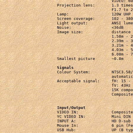
                       VIDEO: 60
Projection lens:       1.3 times
                       F1.7 to 2
Lamp:                  120W UHP

Screen coverage:       102 - 380
Light output:          ANSI lume
Noise:                 <36dB

Image size:            distance 
                       1.58m - 2
                       2.39m - 3
                       3.21m - 4
                       4.03m - 5
                       6.08m - 7
Smallest picture       ~0.8m    
Signals

Colour System:         NTSC3.58/
                       automatic
Acceptable signal:     fH: 15 - 
                       fV: 43Hz 
                       15K compo
                       Composite
Input/Output

VIDEO IN:              Composite
YC VIDEO IN:           Mini DIN 
INPUT A:               HD D-sub 
Mouse In:              6 pin (Fe
USB Hub:               UP (B typ