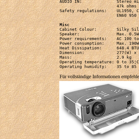
AUDIO IN:              Stereo mi
                       47k ohms

Safety regulations:    UL1950, C
                       EN60 950 
Misc

Cabinet Colour:        Silky Sil
Speaker:               Max. 0.5W
Power requirements:    AC 100 to
Power consumption:     Max. 190W
Heat Dissipation:      648.4 BTU

Dimension:             277(W) x 
Mass:                  2.9 kg

Operating temperature: 0 to 35¦C

Operating humidity:    35 to 85 
Für vollständige Informationen empfehl