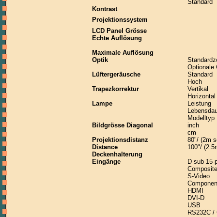
Standard
Kontrast
Projektionssystem
LCD Panel Grösse
Echte Auflösung
Maximale Auflösung
Optik
Standard
Optionale 
Lüftergeräusche
Standard
Hoch
Trapezkorrektur
Vertikal
Horizontal
Lampe
Leistung
Lebensdau
Modelltyp
Bildgrösse Diagonal
inch
cm
Projektionsdistanz
80"/ (2m s
Distance
100"/ (2.5
Deckenhalterung
Eingänge
D sub 15-p
Composite
S-Video
Componen
HDMI
DVI-D
USB
RS232C /