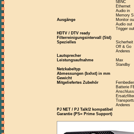
5BNC
Ethernet
Audio in
Memory St
Ausgänge
Monitor ou
Audio out
Trigger ou
HDTV / DTV ready
Filterreinigungsintervall (Std)
Spezielles
Sicherheit
Off & Go
Anderes
Lautsprecher
Leistungsaufnahme
Max
Standby
Netzkabeltyp
Abmessungen (bxhxt) in mm
Gewicht
Mitgeliefertes Zubehör
Fernbedie
Batterie F
Anschluss
Ersatzfilte
Transport
Anderes
PJ NET / PJ Talk!2 kompatibel
Garantie (PS= Prime Support)