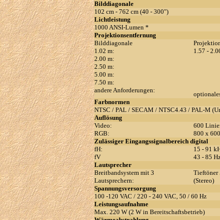
Bilddiagonale
102 cm - 762 cm (40 - 300")
Lichtleistung
1000 ANSI-Lumen *
Projektionsentfernung
Bilddiagonale
Projektio
1.02 m:
1.57 - 2.
2.00 m:
2.50 m:
5.00 m:
7.50 m:
andere Anforderungen:
optionale
Farbnormen
NTSC / PAL / SECAM / NTSC4.43 / PAL-M (Ums
Auflösung
Video:
600 Linie
RGB:
800 x 600
Zulässiger Eingangssignalbereich digital
fH:
15 - 91 k
fV
43 - 85 H
Lautsprecher
Breitbandsystem mit 3
Tieftöner
Lautsprechern:
(Stereo)
Spannungsversorgung
100 -120 VAC / 220 - 240 VAC, 50 / 60 Hz
Leistungsaufnahme
Max. 220 W (2 W in Bereitschaftsbetrieb)
Wärmeabstrahlung