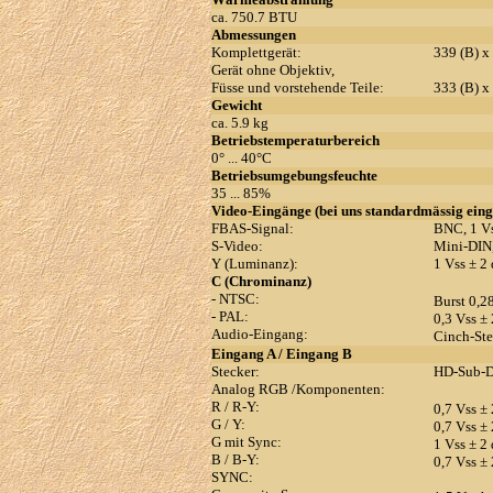
ca. 750.7 BTU
Abmessungen
Komplettgerät:
339 (B) x
Gerät ohne Objektiv,
Füsse und vorstehende Teile:
333 (B) x
Gewicht
ca. 5.9 kg
Betriebstemperaturbereich
0° ... 40°C
Betriebsumgebungsfeuchte
35 ... 85%
Video-Eingänge (bei uns standardmässig eing
FBAS-Signal:
BNC, 1 Vs
S-Video:
Mini-DIN,
Y (Luminanz):
1 Vss ± 2
C (Chrominanz)
- NTSC:
Burst 0,2
- PAL:
0,3 Vss ±
Audio-Eingang:
Cinch-Ste
Eingang A / Eingang B
Stecker:
HD-Sub-D
Analog RGB /Komponenten:
R / R-Y:
0,7 Vss ±
G / Y:
0,7 Vss ±
G mit Sync:
1 Vss ± 2
B / B-Y:
0,7 Vss ±
SYNC: