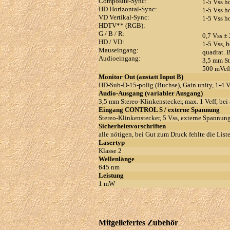
Composite-Sync:
1-5 Vss h
HD Horizontal-Sync:
1-5 Vss h
VD Vertikal-Sync:
1-5 Vss h
HDTV** (RGB):
G / B / R:
0,7 Vss ±
HD / VD:
1-5 Vss, 
Mauseingang:
quadrat. 
Audioeingang:
3,5 mm St
500 mVef
Monitor Out (anstatt Input B)
HD-Sub-D-15-polig (Buchse), Gain unity, 1-4 
Audio-Ausgang (variabler Ausgang)
3,5 mm Stereo-Klinkenstecker, max. 1 Veff, b
Eingang CONTROL S / externe Spannung
Stereo-Klinkenstecker, 5 Vss, externe Spann
Sicherheitsvorschriften
alle nötigen, bei Gut zum Druck fehlte die Lis
Lasertyp
Klasse 2
Wellenlänge
645 nm
Leistung
1 mW
Mitgeliefertes Zubehör