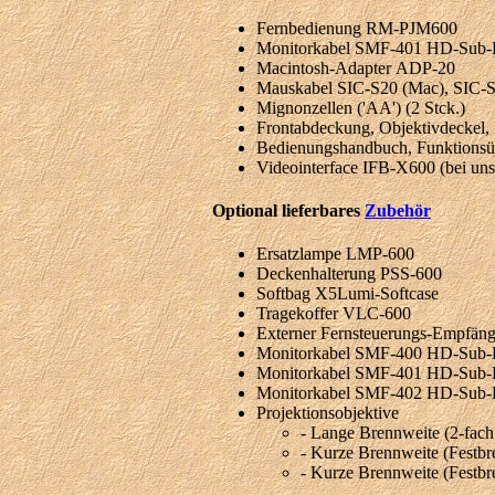
Fernbedienung RM-PJM600
Monitorkabel SMF-401 HD-Sub-D 
Macintosh-Adapter ADP-20
Mauskabel SIC-S20 (Mac), SIC-S2
Mignonzellen ('AA') (2 Stck.)
Frontabdeckung, Objektivdeckel, L
Bedienungshandbuch, Funktionsüb
Videointerface IFB-X600 (bei un
Optional lieferbares
Zubehör
Ersatzlampe LMP-600
Deckenhalterung PSS-600
Softbag X5Lumi-Softcase
Tragekoffer VLC-600
Externer Fernsteuerungs-Empfä
Monitorkabel SMF-400 HD-Sub-D
Monitorkabel SMF-401 HD-Sub-D 
Monitorkabel SMF-402 HD-Sub-D 
Projektionsobjektive
- Lange Brennweite (2-f
- Kurze Brennweite (Fest
- Kurze Brennweite (Fest