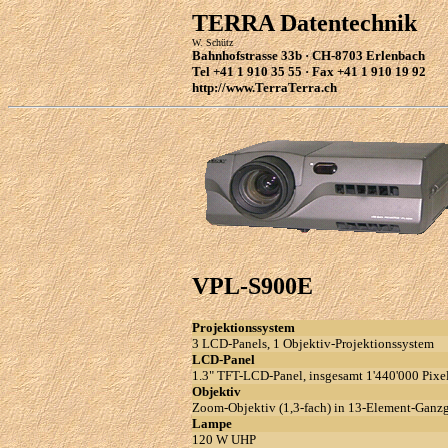
TERRA Datentechnik
W. Schütz
Bahnhofstrasse 33b · CH-8703 Erlenbach
Tel +41 1 910 35 55 · Fax +41 1 910 19 92
http://www.TerraTerra.ch
VPL-S900E
Projektionssystem
3 LCD-Panels, 1 Objektiv-Projektionssystem
LCD-Panel
1.3" TFT-LCD-Panel, insgesamt 1'440'000 Pixel
Objektiv
Zoom-Objektiv (1,3-fach) in 13-Element-Ganzgl
Lampe
120 W UHP