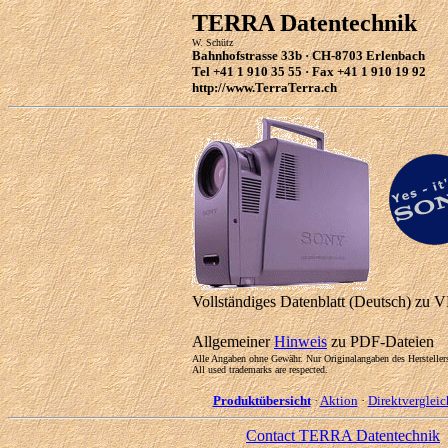
TERRA Datentechnik
W. Schütz
Bahnhofstrasse 33b · CH-8703 Erlenbach
Tel +41 1 910 35 55 · Fax +41 1 910 19 92
http://www.TerraTerra.ch
Vollständiges Datenblatt (Deutsch) zu
Allgemeiner
Hinweis
zu PDF-Dateien
Alle Angaben ohne Gewähr. Nur Originalangaben des Herstellers 
All used trademarks are respected.
Produktübersicht
·
Aktion
·
Direktvergleic
Contact TERRA Datentechnik
-